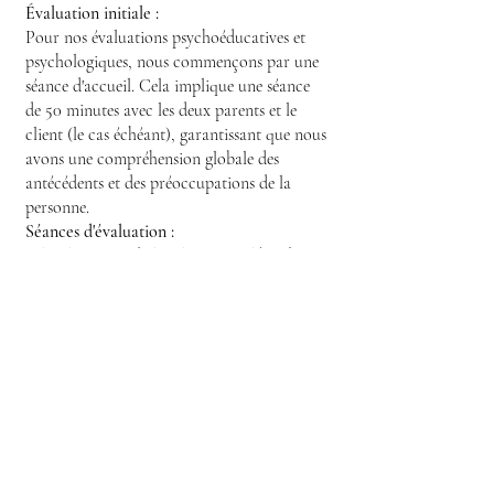
Évaluation initiale :
Pour nos évaluations psychoéducatives et
psychologiques, nous commençons par une
séance d'accueil. Cela implique une séance
de 50 minutes avec les deux parents et le
client (le cas échéant), garantissant que nous
avons une compréhension globale des
antécédents et des préoccupations de la
personne.
Séances d'évaluation :
Selon la nature de l'évaluation et l'âge du
client, nous planifions 3 à 6 séances
d'évaluation. Ces sessions peuvent être
adaptées à vos disponibilités, avec une
flexibilité de planification. Des
questionnaires sont également distribués aux
parents, aux enseignants et au client selon les
besoins.
Observations et commentaires :
Si nécessaire, nous pouvons effectuer des